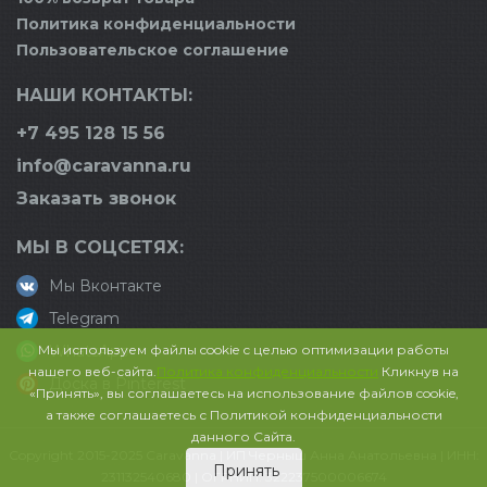
Политика конфиденциальности
Пользовательское соглашение
НАШИ КОНТАКТЫ:
+7 495 128 15 56
info@caravanna.ru
Заказать звонок
МЫ В СОЦСЕТЯХ:
Мы Вконтакте
Telegram
Мы используем файлы cookie с целью оптимизации работы
WhatsApp
нашего веб-сайта.
Политика конфиденциальности
Кликнув на
Доска в Pinterest
«Принять», вы соглашаетесь на использование файлов cookie,
а также соглашаетесь с Политикой конфиденциальности
данного Сайта.
Copyright 2015-2025 Caravanna | ИП Черныш Анна Анатольевна | ИНН:
Принять
231132540680 | ОГРНИП: 322237500006674