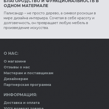
БЛАГОРОДСТВО И ФУНКЦИОНАЛЬНОСТЬ В
ОДНОМ МАТЕРИАЛЕ
Палисандр – не просто дерево, а символ роскоши в
мире дизайна интерьера. Сочетая в себе красоту и
долговечность, он превращает любую мебель в
произведение искусства.
О НАС:
О магазине
Отзывы о нас
Мастерам и поставщикам
Дизайнерам
Партнерская программа
ИНФОРМАЦИЯ:
Доставка и оплата
100% возврат товара