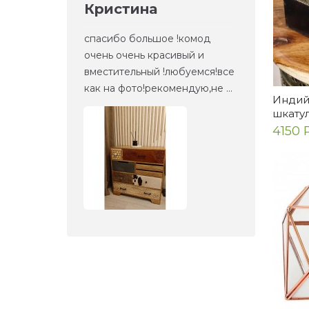
Кристина
Ел
но то,
спасибо большое !комод
Это 
та
очень очень красивый и
зерк
етали,
вместительный !любуемся!все
веще
как на фото!рекомендую,не ...
прие
Индий
шкату
4150 