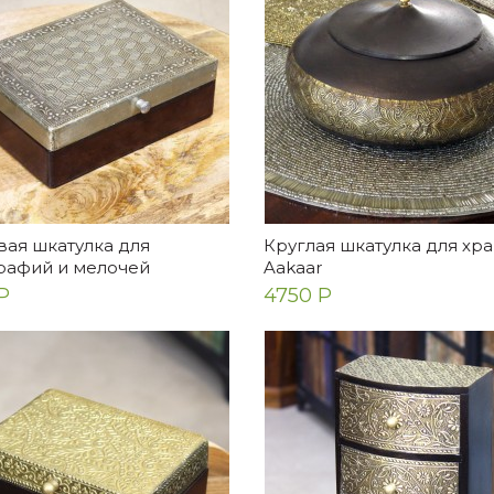
вая шкатулка для
Круглая шкатулка для хр
рафий и мелочей
Aakaar
Р
4750 Р