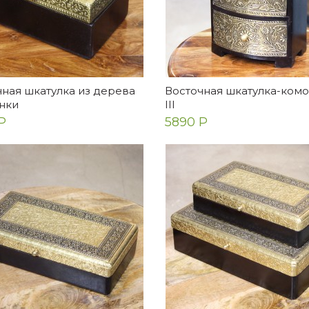
ная шкатулка из дерева
Восточная шкатулка-комо
нки
III
Р
5890 Р