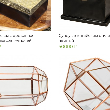
ена
Екатерина
очень очень красивое
Прекрасный столик! Очен
ало! Для ценителей таких
качественно сделан, сбо
й. Выглядит идеально,
элементарная. Радует
хало надежно зап...
ская деревянная
Сундук в китайском стиле
лка для мелочей
черный
Р
50000 Р