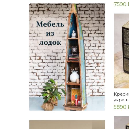
7590 
Краси
украше
5890 