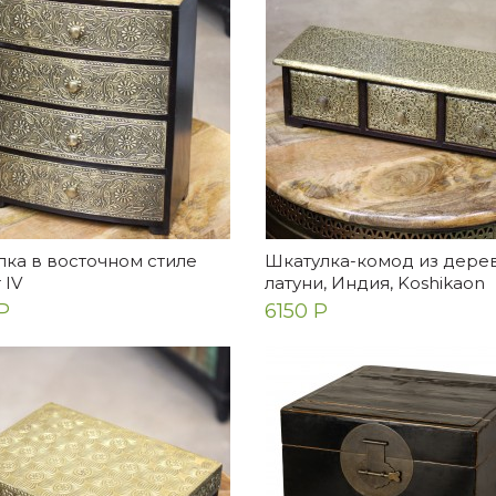
ка в восточном стиле
Шкатулка-комод из дерев
 IV
латуни, Индия, Koshikaon
Р
6150 Р