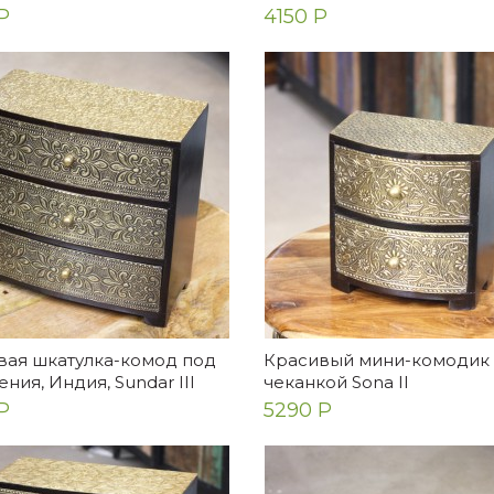
Р
4150 Р
вая шкатулка-комод под
Красивый мини-комодик 
ния, Индия, Sundar III
чеканкой Sona II
Р
5290 Р