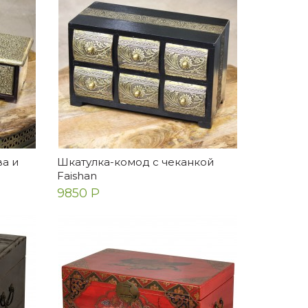
а и
Шкатулка-комод с чеканкой
Faishan
9850 Р