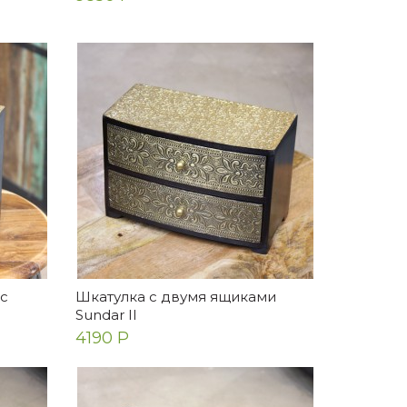
c
Шкатулка c двумя ящиками
Sundar II
4190 Р