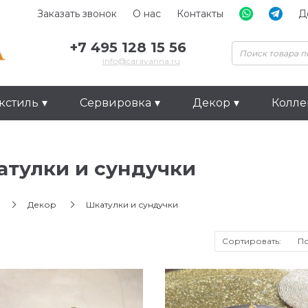
Заказать звонок
О нас
Контакты
Д
+7 495 128 15 56
info@caravanna.ru
кстиль
Сервировка
Декор
Колл
тулки и сундучки
Декор
Шкатулки и сундучки
Сортировать: