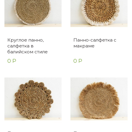
Круглое панно,
Панно-салфетка с
салфетка в
макраме
балийском стиле
0 Р
0 Р