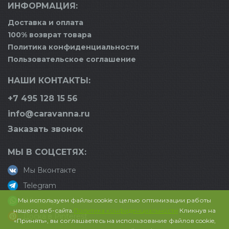
ИНФОРМАЦИЯ:
Доставка и оплата
100% возврат товара
Политика конфиденциальности
Пользовательское соглашение
НАШИ КОНТАКТЫ:
+7 495 128 15 56
info@caravanna.ru
Заказать звонок
МЫ В СОЦСЕТЯХ:
Мы Вконтакте
Telegram
Мы используем файлы cookie с целью оптимизации работы
WhatsApp
нашего веб-сайта.
Политика конфиденциальности
Кликнув на
Доска в Pinterest
«Принять», вы соглашаетесь на использование файлов cookie,