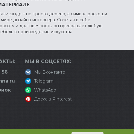
МАТЕРИАЛЕ
алисандр – не просто дерево, а символ роскоши
 мире дизайна интерьера. Сочетая в себе
расоту и долговечность, он превращает любую
ебель в произведение искусства.
АКТЫ:
МЫ В СОЦСЕТЯХ:
 56
Мы Вконтакте
nna.ru
Telegram
онок
WhatsApp
Доска в Pinterest