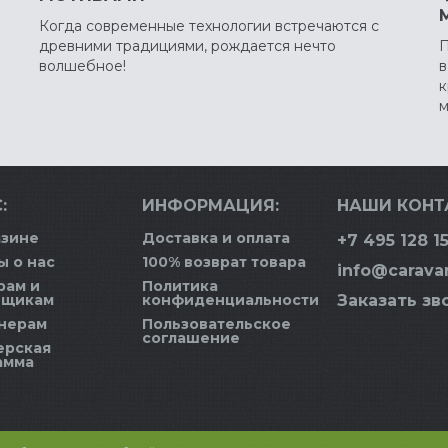
Когда современные технологии встречаются с
древними традициями, рождается нечто
П
волшебное!
в
к
м
:
ИНФОРМАЦИЯ:
НАШИ КОНТ
азине
Доставка и оплата
+7 495 128 15
ы о нас
100% возврат товара
info@carava
рам и
Политика
вщикам
конфиденциальности
Заказать зв
нерам
Пользовательское
соглашение
ерская
амма