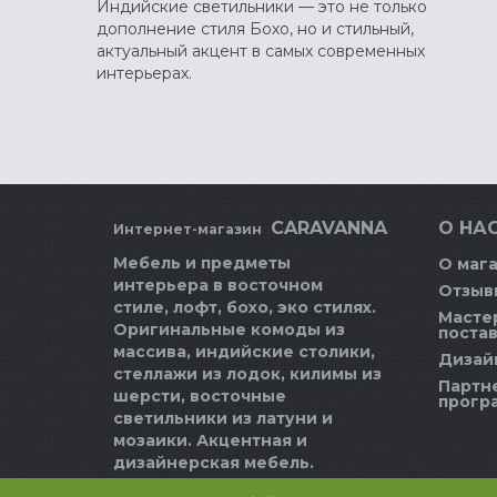
Индийские светильники — это не только
дополнение стиля Бохо, но и стильный,
актуальный акцент в самых современных
интерьерах.
CARAVANNA
О НАС
Интернет-магазин
Мебель и предметы
О маг
интерьера в восточном
Отзыв
стиле, лофт, бохо, эко стилях.
Масте
Оригинальные комоды из
поста
массива, индийские столики,
Дизай
стеллажи из лодок, килимы из
Партн
шерсти, восточные
прогр
светильники из латуни и
мозаики. Акцентная и
дизайнерская мебель.