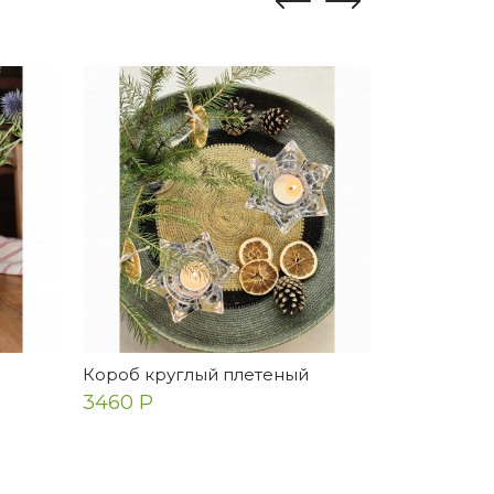
Короб круглый плетеный
Корзина п
декоратив
3460 Р
4972 Р