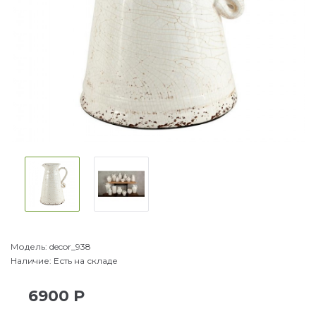
Модель:
decor_938
Наличие:
Есть на складе
6900 Р