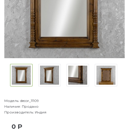
Модель:
decor_11109
Наличие:
Продано
Производитель:
Индия
0 Р