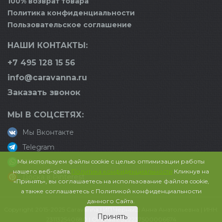
100% возврат товара
Политика конфиденциальности
Пользовательское соглашение
НАШИ КОНТАКТЫ:
+7 495 128 15 56
info@caravanna.ru
Заказать звонок
МЫ В СОЦСЕТЯХ:
Мы Вконтакте
Telegram
Мы используем файлы cookie с целью оптимизации работы
WhatsApp
нашего веб-сайта.
Политика конфиденциальности
Кликнув на
Доска в Pinterest
«Принять», вы соглашаетесь на использование файлов cookie,
а также соглашаетесь с Политикой конфиденциальности
данного Сайта.
Copyright 2015-2025 Caravanna | ИП Черныш Анна Анатольевна | ИНН:
Принять
231132540680 | ОГРНИП: 322237500006674