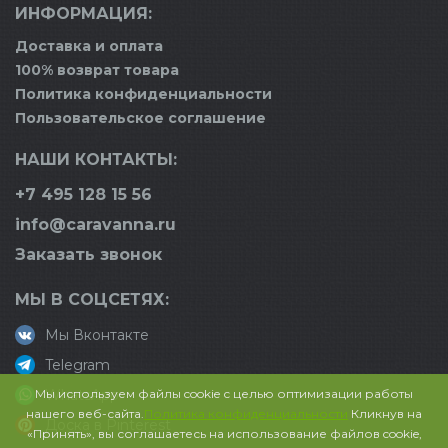
ИНФОРМАЦИЯ:
Доставка и оплата
100% возврат товара
Политика конфиденциальности
Пользовательское соглашение
НАШИ КОНТАКТЫ:
+7 495 128 15 56
info@caravanna.ru
Заказать звонок
МЫ В СОЦСЕТЯХ:
Мы Вконтакте
Telegram
Мы используем файлы cookie с целью оптимизации работы
WhatsApp
нашего веб-сайта.
Политика конфиденциальности
Кликнув на
Доска в Pinterest
«Принять», вы соглашаетесь на использование файлов cookie,