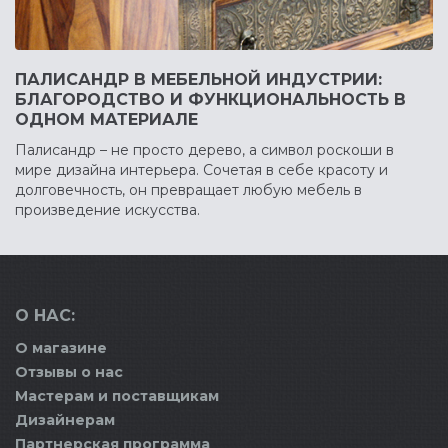
ПАЛИСАНДР В МЕБЕЛЬНОЙ ИНДУСТРИИ:
БЛАГОРОДСТВО И ФУНКЦИОНАЛЬНОСТЬ В
ОДНОМ МАТЕРИАЛЕ
Палисандр – не просто дерево, а символ роскоши в
мире дизайна интерьера. Сочетая в себе красоту и
долговечность, он превращает любую мебель в
произведение искусства.
О НАС:
О магазине
Отзывы о нас
Мастерам и поставщикам
Дизайнерам
Партнерская программа