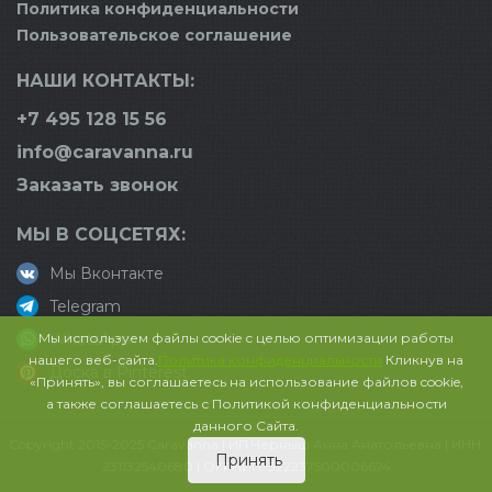
Политика конфиденциальности
Пользовательское соглашение
НАШИ КОНТАКТЫ:
+7 495 128 15 56
info@caravanna.ru
Заказать звонок
МЫ В СОЦСЕТЯХ:
Мы Вконтакте
Telegram
Мы используем файлы cookie с целью оптимизации работы
WhatsApp
нашего веб-сайта.
Политика конфиденциальности
Кликнув на
Доска в Pinterest
«Принять», вы соглашаетесь на использование файлов cookie,
а также соглашаетесь с Политикой конфиденциальности
данного Сайта.
Copyright 2015-2025 Caravanna | ИП Черныш Анна Анатольевна | ИНН:
Принять
231132540680 | ОГРНИП: 322237500006674