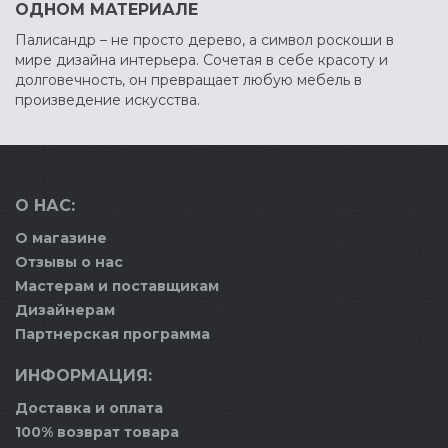
ОДНОМ МАТЕРИАЛЕ
Палисандр – не просто дерево, а символ роскоши в
мире дизайна интерьера. Сочетая в себе красоту и
долговечность, он превращает любую мебель в
произведение искусства.
О НАС:
О магазине
Отзывы о нас
Мастерам и поставщикам
Дизайнерам
Партнерская программа
ИНФОРМАЦИЯ:
Доставка и оплата
100% возврат товара