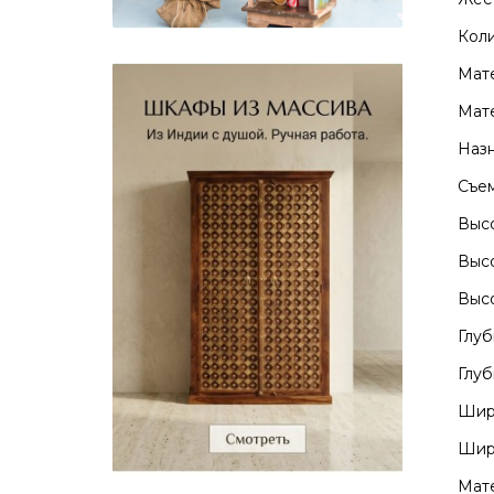
Коли
Мате
Мате
Назн
Съем
Высо
Высо
Высо
Глуб
Глуб
Шири
Шири
Мате