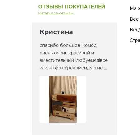
ОТЗЫВЫ ПОКУПАТЕЛЕЙ
Макс
Читать все отзывы
Вес 
Вес/
Кристина
Ел
Стра
но то,
спасибо большое !комод
Это 
та
очень очень красивый и
зерк
етали,
вместительный !любуемся!все
веще
как на фото!рекомендую,не ...
прие