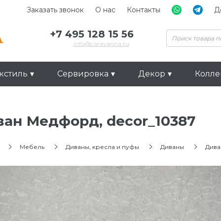
Заказать звонок
О нас
Контакты
Д
+7 495 128 15 56
info@caravanna.ru
кстиль
Сервировка
Декор
Колл
ан Медфорд, decor_10387
Мебель
Диваны, кресла и пуфы
Диваны
Дива