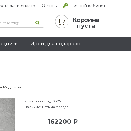
оставка и оплата
Отзывы
Личный кабинет
Корзина
пуста
екции
Идеи для подарков
н Медфорд
Модель:
decor_10387
Наличие:
Есть на складе
162200 Р