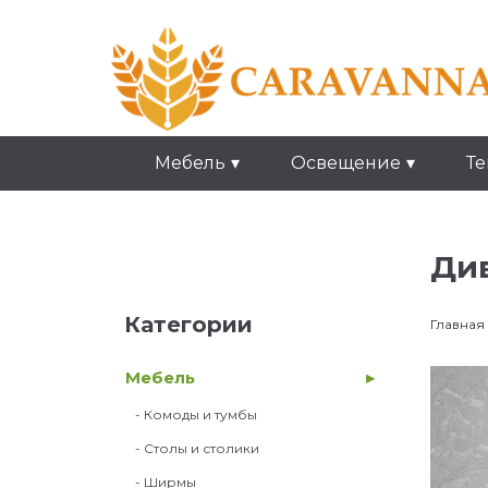
Мебель
Освещение
Те
Див
Категории
Главная
Мебель
- Комоды и тумбы
- Столы и столики
- Ширмы