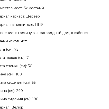
чество мест:
3х-местный
риал каркаса:
Дерево
риал наполнителя:
ППУ
ачение:
в гостиную , в загородный дом, в кабинет
ный чехол:
нет
та (см):
75
та ножек (см):
7
та спинки (см):
30
ина (см):
100
ина сидения (см):
66
на (см):
240
на сидения (см):
190
риал:
Велюр