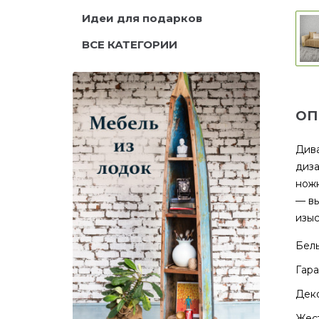
Идеи для подарков
ВСЕ КАТЕГОРИИ
ОП
Дива
диза
ножк
— вы
изыс
Бель
Гара
Дек
Жест