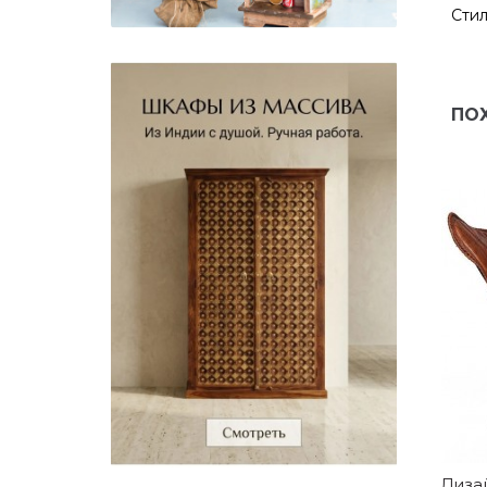
Стил
ПО
Диза