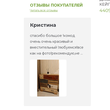
КЕЙ
ОТЗЫВЫ ПОКУПАТЕЛЕЙ
440
Читать все отзывы
Кристина
Ел
но то,
спасибо большое !комод
Это 
та
очень очень красивый и
зерк
етали,
вместительный !любуемся!все
веще
как на фото!рекомендую,не ...
прие