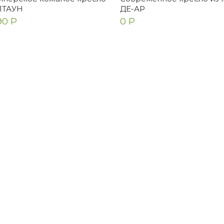
ПТАУН
ДЕ-АР
90 Р
0 Р
ена
Екатерина
очень очень красивое
Прекрасный столик! Очен
ало! Для ценителей таких
качественно сделан, сбо
й. Выглядит идеально,
элементарная. Радует
хало надежно зап...