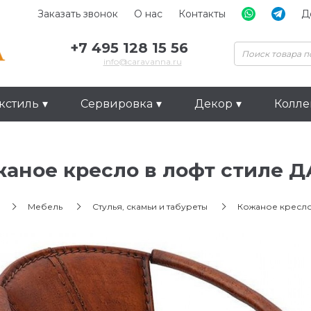
Заказать звонок
О нас
Контакты
Д
+7 495 128 15 56
info@caravanna.ru
кстиль
Сервировка
Декор
Колл
аное кресло в лофт стиле 
Мебель
Стулья, скамьи и табуреты
Кожаное кресло