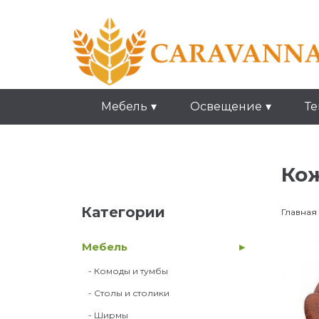
Мебель
Освещение
Те
Кож
Категории
Главная
Мебель
- Комоды и тумбы
- Столы и столики
- Ширмы