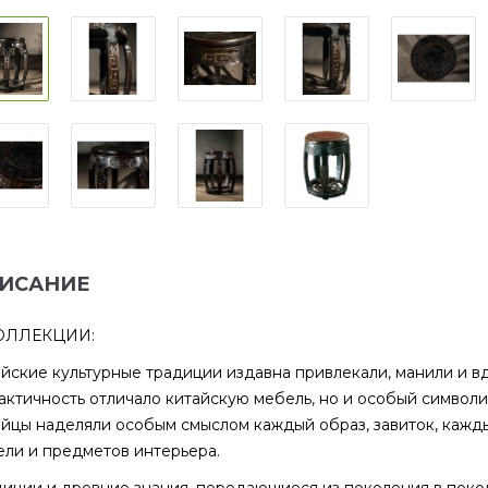
ИСАНИЕ
ОЛЛЕКЦИИ:
йские культурные традиции издавна привлекали, манили и в
актичность отличало китайскую мебель, но и особый символ
йцы наделяли особым смыслом каждый образ, завиток, кажды
ли и предметов интерьера.
иции и древние знания, передающиеся из поколения в поко