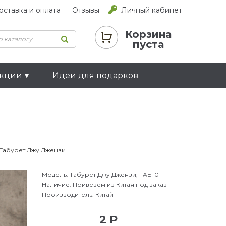
оставка и оплата
Отзывы
Личный кабинет
Корзина
пуста
екции
Идеи для подарков
Табурет Джу Джензи
Модель:
Табурет Джу Джензи, ТАБ-011
Наличие:
Привезем из Китая под заказ
Производитель:
Китай
2 Р