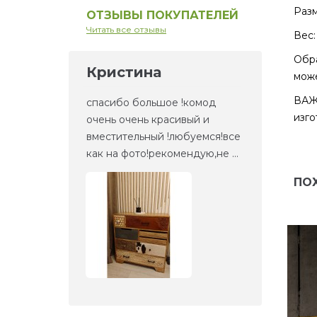
Разм
ОТЗЫВЫ ПОКУПАТЕЛЕЙ
Читать все отзывы
Вес: 
Обра
Кристина
Ел
може
ВАЖН
но то,
спасибо большое !комод
Это 
изго
та
очень очень красивый и
зерк
етали,
вместительный !любуемся!все
веще
как на фото!рекомендую,не ...
прие
ПО