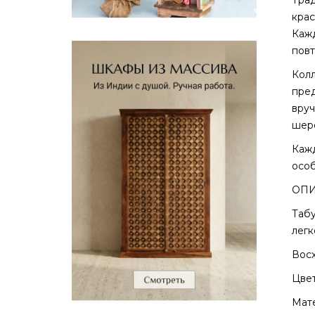
крас
Кажд
пов
Колл
пред
вруч
шеро
Кажд
особ
ОПИ
Табу
легк
Восх
Цвет
Мате