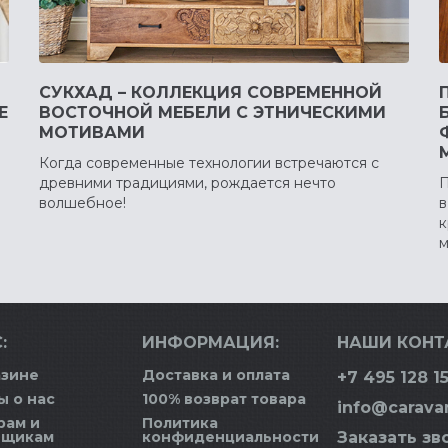
СУКХАД – КОЛЛЕКЦИЯ СОВРЕМЕННОЙ
Е
ВОСТОЧНОЙ МЕБЕЛИ С ЭТНИЧЕСКИМИ
МОТИВАМИ
Когда современные технологии встречаются с
древними традициями, рождается нечто
П
волшебное!
в
к
м
:
ИНФОРМАЦИЯ:
НАШИ КОНТ
азине
Доставка и оплата
+7 495 128 15
ы о нас
100% возврат товара
info@carava
рам и
Политика
вщикам
конфиденциальности
Заказать зв