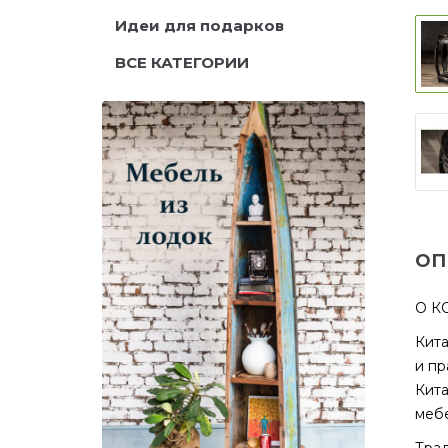
Идеи для подарков
ВСЕ КАТЕГОРИИ
ОП
О К
Кита
и пр
Кита
мебе
Трад