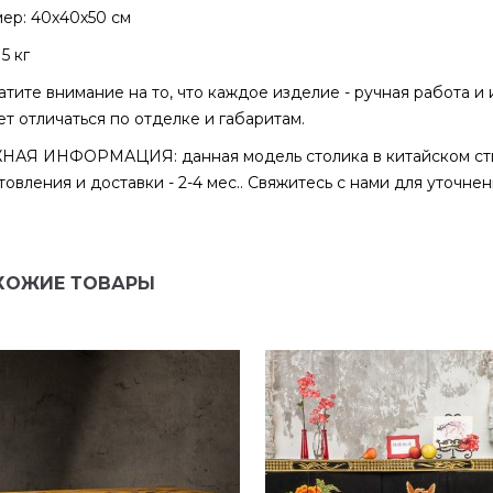
ер: 40х40х50 см
5 кг
тите внимание на то, что каждое изделие - ручная работа и
ена
Екатерина
т отличаться по отделке и габаритам.
АЯ ИНФОРМАЦИЯ: данная модель столика в китайском стиле
очень очень красивое
Прекрасный столик! Очен
товления и доставки - 2-4 мес.. Свяжитесь с нами для уточнен
ало! Для ценителей таких
качественно сделан, сбо
й. Выглядит идеально,
элементарная. Радует
хало надежно зап...
ХОЖИЕ ТОВАРЫ