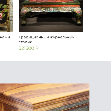
нами.
Традиционный журнальный
Консоль с 
столик
драконом
321300 Р
265745 Р