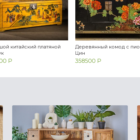
шой китайский платяной
Деревянный комод с пио
ук
Цин
00 Р
358500 Р