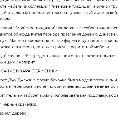
оте мебель из коллекции "Китайские традиции", а ручной труд
ый отдельный предмет интерьера - уникальный и авторский п
торим.
екция "Китайские традиции" представляет собой точные ре
метов обихода Китая периода правления древних династий.
ную. Мастер передает не только формы и функциональность, 
ховатости, сколы, которые присуще раритетной мебели.
ый сам по себе предмет коллекции станет восхитительным 
ый шик и колорит.
САНИЕ И ХАРАКТЕРИСТИКИ:
рет Джу Джензи в форме бочонка был в моде в эпоху Мин и 
ость в переноске и конечно оригинальный дизайн в виде боч
итительный табурет можно использовать как подставку, ко
: черный кракелюр
риал: дерево