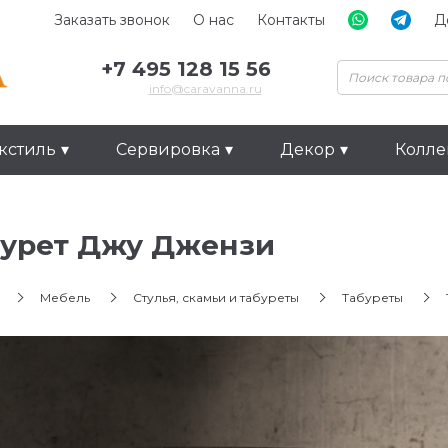
Заказать звонок
О нас
Контакты
Д
+7 495 128 15 56
info@caravanna.ru
кстиль
Сервировка
Декор
Колл
бурет Джу Джензи
Мебель
Стулья, скамьи и табуреты
Табуреты