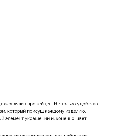
дохновляли европейцев. Не только удобство
изм, который присущ каждому изделию.
й элемент украшений и, конечно, цвет
ления, помогают создать волшебную по