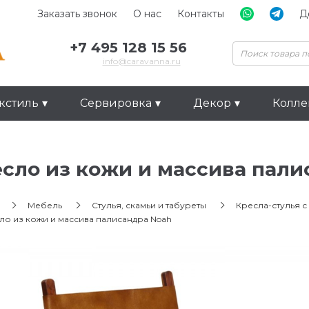
Заказать звонок
О нас
Контакты
Д
+7 495 128 15 56
info@caravanna.ru
кстиль
Сервировка
Декор
Колл
сло из кожи и массива пали
Мебель
Стулья, скамьи и табуреты
Кресла-стулья 
ло из кожи и массива палисандра Noah