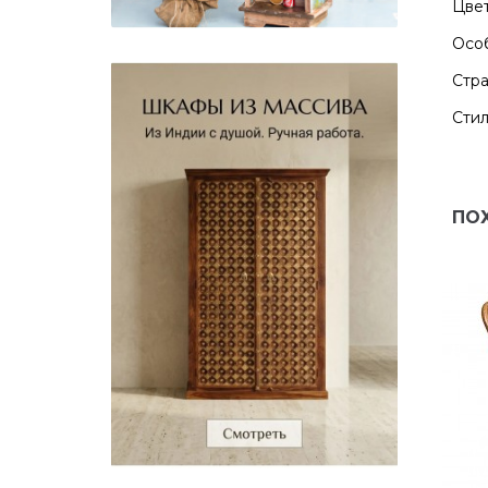
Цвет
Особ
Стра
Стил
ПО