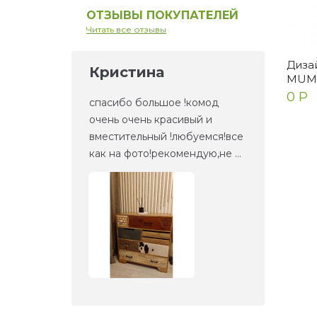
ОТЗЫВЫ ПОКУПАТЕЛЕЙ
Читать все отзывы
Дизай
Кристина
Ел
MUM
0 Р
но то,
спасибо большое !комод
Это 
та
очень очень красивый и
зерк
етали,
вместительный !любуемся!все
веще
как на фото!рекомендую,не ...
прие