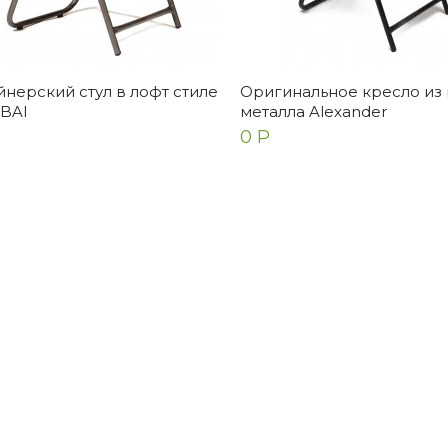
нерский стул в лофт стиле
Оригинальное кресло из 
ена
Екатерина
BAI
металла Alexander
0 Р
очень очень красивое
Прекрасный столик! Очен
ало! Для ценителей таких
качественно сделан, сбо
й. Выглядит идеально,
элементарная. Радует
хало надежно зап...