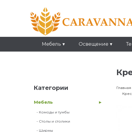
Мебель
Освещение
Те
Кре
Категории
Главная
Крес
Мебель
- Комоды и тумбы
- Столы и столики
- Ширмы