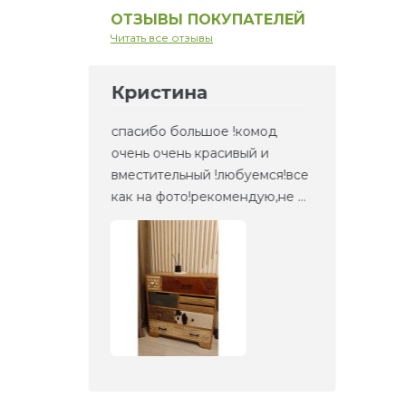
ОТЗЫВЫ ПОКУПАТЕЛЕЙ
Читать все отзывы
Кристина
Ел
но то,
спасибо большое !комод
Это 
та
очень очень красивый и
зерк
етали,
вместительный !любуемся!все
веще
как на фото!рекомендую,не ...
прие