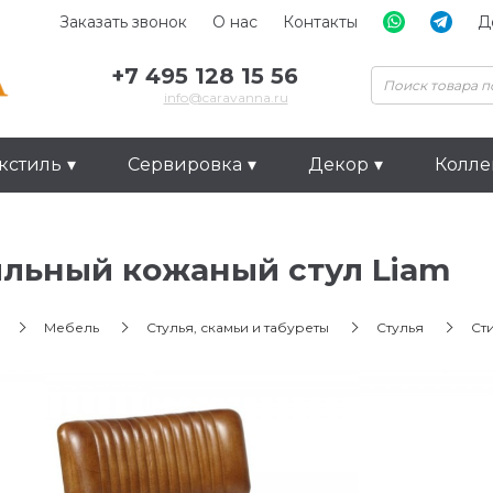
Заказать звонок
О нас
Контакты
Д
+7 495 128 15 56
info@caravanna.ru
кстиль
Сервировка
Декор
Колл
льный кожаный стул Liam
Мебель
Стулья, скамьи и табуреты
Стулья
Ст