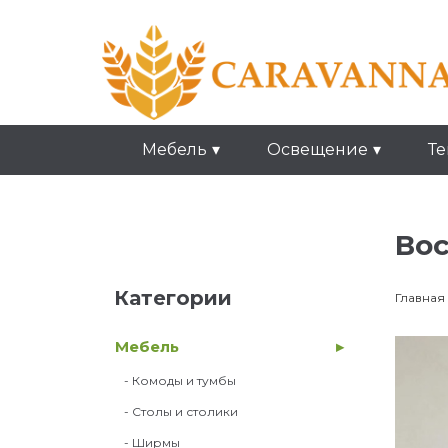
Мебель
Освещение
Те
Вос
Категории
Главная
Мебель
- Комоды и тумбы
- Столы и столики
- Ширмы