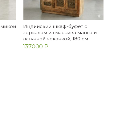
амикой
Индийский шкаф-буфет с
Этнически
Олег
Ант
зеркалом из массива манго и
ручной раб
латунной чеканкой, 180 см
249000 Р
ь
Отличная лодка, хочу
Замеча
137000 Р
рка
насобирать на вторую
из тик
половину, чтобы можно было
полнос
на рыбалку на ней выходить.
ожида
с н...