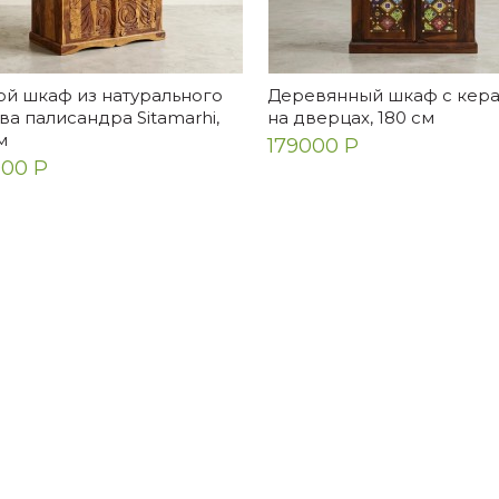
ой шкаф из натурального
Деревянный шкаф с кер
ена
Екатерина
а палисандра Sitamarhi,
на дверцах, 180 см
м
179000 Р
очень очень красивое
Прекрасный столик! Очен
00 Р
ало! Для ценителей таких
качественно сделан, сбо
й. Выглядит идеально,
элементарная. Радует
хало надежно зап...