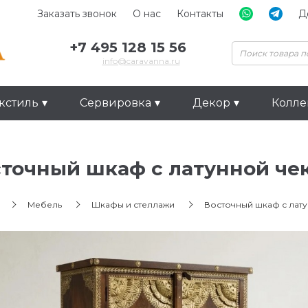
Заказать звонок
О нас
Контакты
Д
+7 495 128 15 56
info@caravanna.ru
кстиль
Сервировка
Декор
Колл
точный шкаф с латунной чек
Мебель
Шкафы и стеллажи
Восточный шкаф с лату