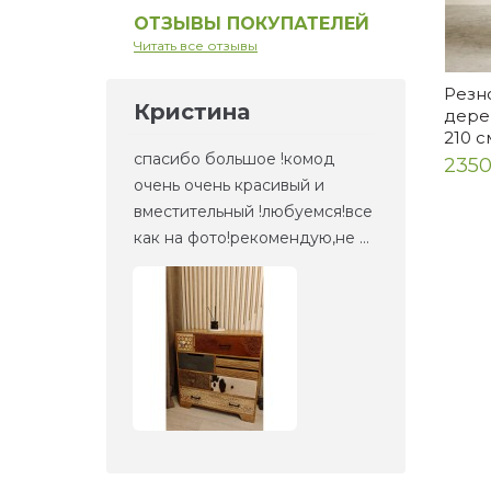
ОТЗЫВЫ ПОКУПАТЕЛЕЙ
Читать все отзывы
Резн
Кристина
Ел
дерев
210 с
но то,
спасибо большое !комод
Это 
2350
та
очень очень красивый и
зерк
етали,
вместительный !любуемся!все
веще
как на фото!рекомендую,не ...
прие