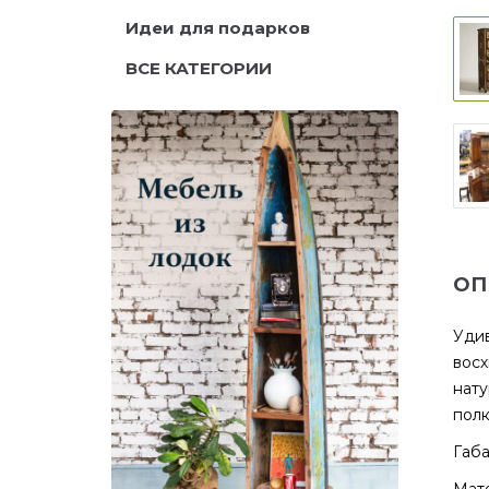
Идеи для подарков
ВСЕ КАТЕГОРИИ
ОП
Удив
восх
нату
полк
Габа
Мате