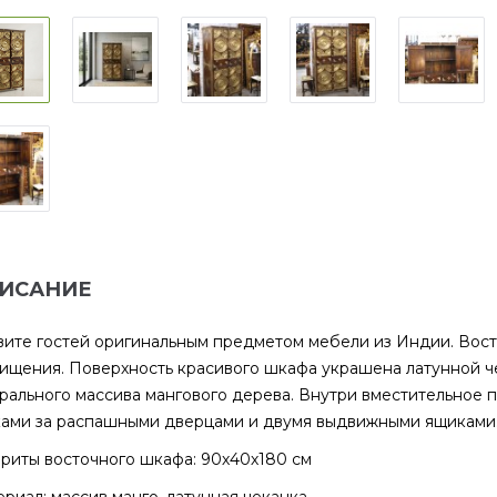
ИСАНИЕ
ите гостей оригинальным предметом мебели из Индии. Вос
ищения. Поверхность красивого шкафа украшена латунной чек
рального массива мангового дерева. Внутри вместительное п
ами за распашными дверцами и двумя выдвижными ящиками
риты восточного шкафа: 90х40х180 см
риал: массив манго, латунная чеканка