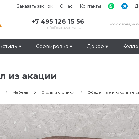
Заказать звонок
О нас
Контакты
Д
+7 495 128 15 56
info@caravanna.ru
кстиль
Сервировка
Декор
Колл
л из акации
Мебель
Столы и столики
Обеденные и кухонные с