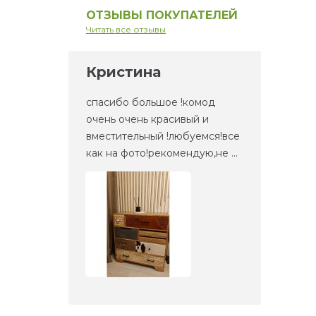
ОТЗЫВЫ ПОКУПАТЕЛЕЙ
Читать все отзывы
Кристина
Ел
но то,
спасибо большое !комод
Это 
та
очень очень красивый и
зерк
етали,
вместительный !любуемся!все
веще
как на фото!рекомендую,не ...
прие