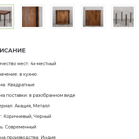
ИСАНИЕ
чество мест:
4х-местный
ачение:
в кухню
ма:
Квадратные
а поставки:
в разобранном виде
риал:
Акация, Металл
:
Коричневый, Черный
ь:
Современный
на производства:
Индия