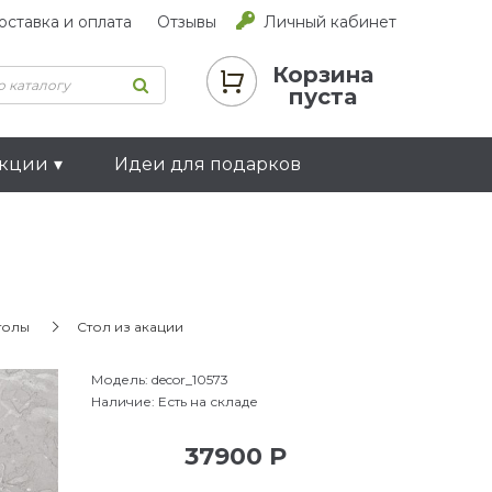
оставка и оплата
Отзывы
Личный кабинет
Корзина
пуста
екции
Идеи для подарков
толы
Стол из акации
Модель:
decor_10573
Наличие:
Есть на складе
37900 Р