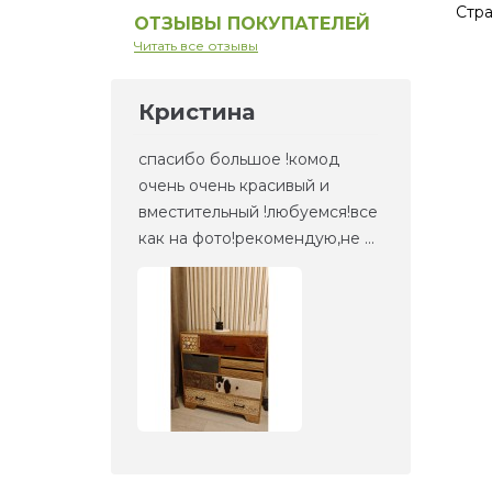
Стра
ОТЗЫВЫ ПОКУПАТЕЛЕЙ
Читать все отзывы
Кристина
Ел
но то,
спасибо большое !комод
Это 
та
очень очень красивый и
зерк
етали,
вместительный !любуемся!все
веще
как на фото!рекомендую,не ...
прие