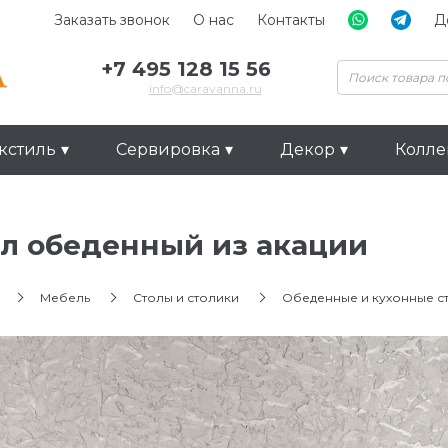
Заказать звонок
О нас
Контакты
Д
+7 495 128 15 56
info@caravanna.ru
кстиль
Сервировка
Декор
Колл
л обеденный из акации
Мебель
Столы и столики
Обеденные и кухонные с