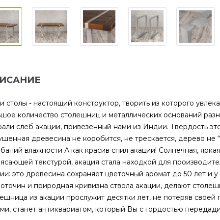
ИСАНИЕ
 столы - настоящий конструктор, творить из которого увлека
шое количество столешниц и металлических оснований разны
али слеб акации, привезенный нами из Индии. Твердость эт
шенная древесина не коробится, не трескается, дерево не “в
баний влажности А как красив спил акации! Солнечная, яркая
ясающей текстурой, акация стала находкой для производите
ии: это древесина сохраняет цветочный аромат до 50 лет и 
оточин и природная кривизна ствола акации, делают столе
ешница из акации прослужит десятки лет, не потеряв своей п
ми, станет антиквариатом, который Вы с гордостью переда