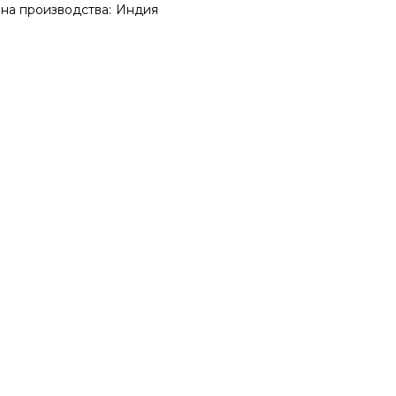
на производства:
Индия
ена
Екатерина
очень очень красивое
Прекрасный столик! Очен
ало! Для ценителей таких
качественно сделан, сбо
й. Выглядит идеально,
элементарная. Радует
хало надежно зап...