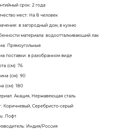
нтийный срок:
2 года
чество мест:
На 8 человек
ачение:
в загородный дом, в кухню
енности материала:
водоотталкиваюший лак
ма:
Прямоугольные
а поставки:
в разобранном виде
та (см):
76
на (см):
90
а (см):
180
риал:
Акация, Нержавеющая сталь
:
Коричневый, Серебристо-серый
ь:
Лофт
зводитель:
Индия/Россия