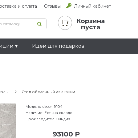
оставка и оплата
Отзывы
Личный кабинет
Корзина
пуста
екции
Идеи для подарков
толы
Стол обеденный из акации
Модель:
decor_9104
Наличие:
Есть на складе
Производитель:
Индия
93100 Р