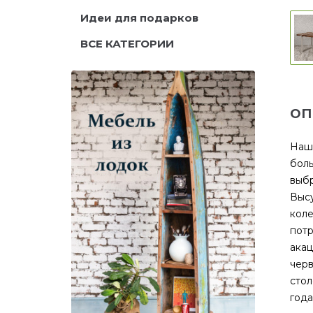
Идеи для подарков
ВСЕ КАТЕГОРИИ
ОП
Наши
боль
выбр
Высу
коле
потр
акац
черв
стол
года