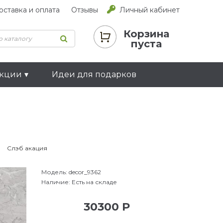
оставка и оплата
Отзывы
Личный кабинет
Корзина
пуста
екции
Идеи для подарков
Слэб акация
Модель:
decor_9362
Наличие:
Есть на складе
30300 Р