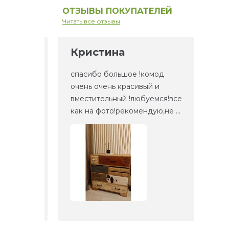
ОТЗЫВЫ ПОКУПАТЕЛЕЙ
Читать все отзывы
Кристина
Ел
но то,
спасибо большое !комод
Это 
та
очень очень красивый и
зерк
етали,
вместительный !любуемся!все
веще
как на фото!рекомендую,не ...
прие