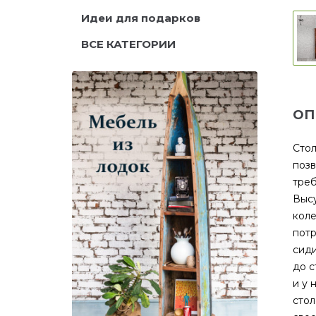
Идеи для подарков
ВСЕ КАТЕГОРИИ
ОП
Стол
позв
треб
Высу
коле
потр
сиди
до с
и у 
стол