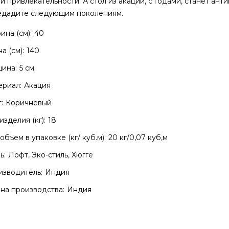
й привлекательности. А стол из акации, с годами, станет ант
едадите следующим поколениям.
на (см):
40
а (см):
140
ина:
5 см
риал:
Акация
:
Коричневый
изделия (кг):
18
объем в упаковке (кг/ куб.м):
20 кг/0,07 куб,м
ь:
Лофт, Эко-стиль, Хюгге
зводитель:
Индия
на производства:
Индия