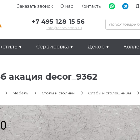
Заказать звонок
О нас
Контакты
Д
+7 495 128 15 56
info@caravanna.ru
кстиль
Сервировка
Декор
Колл
б акация decor_9362
Мебель
Столы и столики
Слэбы и столешницы