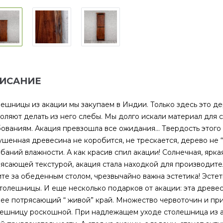
ИСАНИЕ
ешницы из акации мы закупаем в Индии. Только здесь это де
оляют делать из него слебы. Мы долго искали материал для
ованиям. Акация превзошла все ожидания… Твердость этого
шенная древесина не коробится, не трескается, дерево не “в
баний влажности. А как красив спил акации! Солнечная, ярка
ясающей текстурой, акация стала находкой для производител
те за обеденным столом, чрезвычайно важна эстетика! Эстети
толешницы. И еще несколько подарков от акации: эта древес
нее потрясающий “ живой” край. Множество червоточин и пр
ешницу роскошной. При надлежащем уходе столешница из ак