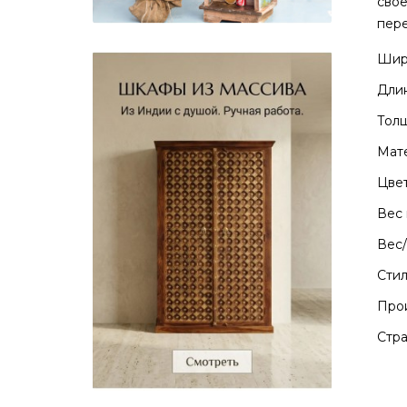
свое
пер
Шири
Длин
Толщ
Мате
Цвет
Вес 
Вес/
Стил
Прои
Стра