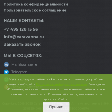
Политика конфиденциальности
Пользовательское соглашение
НАШИ КОНТАКТЫ:
+7 495 128 15 56
info@caravanna.ru
Заказать звонок
МЫ В СОЦСЕТЯХ:
Мы Вконтакте
Telegram
Мы используем файлы cookie с целью оптимизации работы
WhatsApp
нашего веб-сайта.
Политика конфиденциальности
Кликнув на
Доска в Pinterest
«Принять», вы соглашаетесь на использование файлов cookie,
а также соглашаетесь с Политикой конфиденциальности
данного Сайта.
Copyright 2015-2025 Caravanna | ИП Черныш Анна Анатольевна | ИНН:
Принять
231132540680 | ОГРНИП: 322237500006674