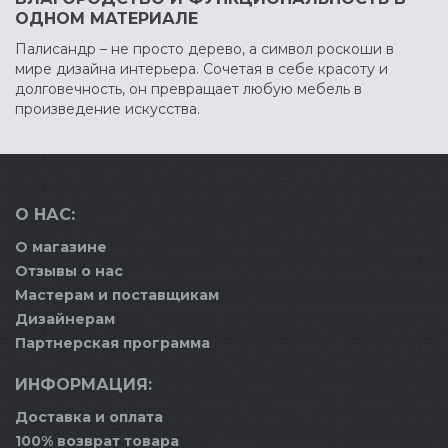
ОДНОМ МАТЕРИАЛЕ
Палисандр – не просто дерево, а символ роскоши в
мире дизайна интерьера. Сочетая в себе красоту и
долговечность, он превращает любую мебель в
произведение искусства.
О НАС:
О магазине
Отзывы о нас
Мастерам и поставщикам
Дизайнерам
Партнерская программа
ИНФОРМАЦИЯ:
Доставка и оплата
100% возврат товара