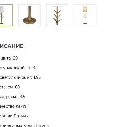
ИСАНИЕ
ащита:
20
с упаковкой, кг:
3.1
светильника, кг:
1,95
та, см:
60
етр, см:
13.5
чество ламп:
1
риал:
Латунь
риал арматуры:
Латунь