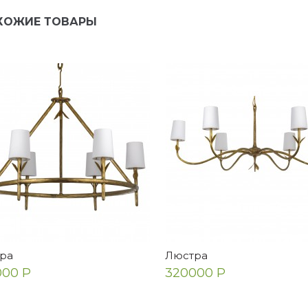
ена
Екатерина
ХОЖИЕ ТОВАРЫ
очень очень красивое
Прекрасный столик! Очен
ало! Для ценителей таких
качественно сделан, сбо
й. Выглядит идеально,
элементарная. Радует
хало надежно зап...
ра
Люстра
000 Р
320000 Р