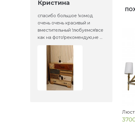
Кристина
Ел
ПО
но то,
спасибо большое !комод
Это 
та
очень очень красивый и
зерк
етали,
вместительный !любуемся!все
веще
как на фото!рекомендую,не ...
прие
Люст
370