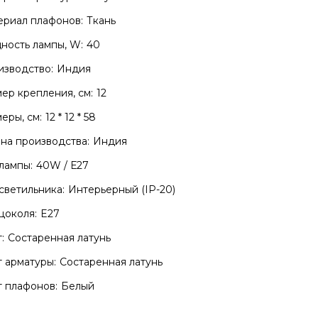
риал плафонов:
Ткань
ость лампы, W:
40
зводство:
Индия
ер крепления, см:
12
еры, см:
12 * 12 * 58
на производства:
Индия
лампы:
40W / Е27
светильника:
Интерьерный (IP-20)
цоколя:
E27
:
Состаренная латунь
 арматуры:
Состаренная латунь
 плафонов:
Белый