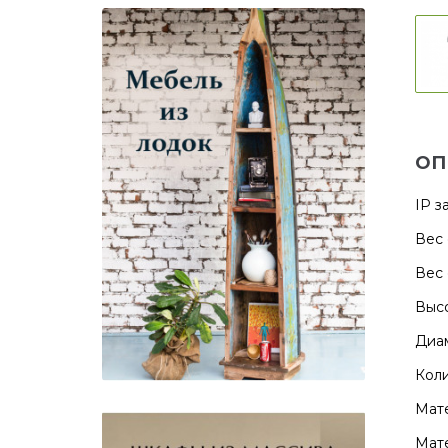
ОП
IP з
Вес 
Вес 
Высо
Диам
Коли
Мате
Мате