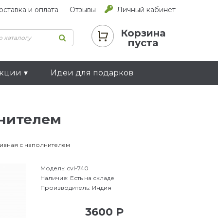
оставка и оплата
Отзывы
Личный кабинет
Корзина
пуста
екции
Идеи для подарков
лнителем
ивная с наполнителем
Модель:
cvl-740
Наличие:
Есть на складе
Производитель:
Индия
3600 Р