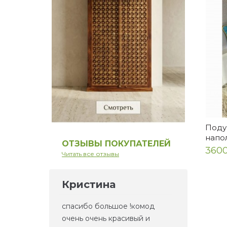
Поду
напо
ОТЗЫВЫ ПОКУПАТЕЛЕЙ
3600
Читать все отзывы
Кристина
Ел
но то,
спасибо большое !комод
Это 
та
очень очень красивый и
зерк