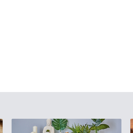
й. Выглядит идеально,
элементарная. Радует
хало надежно зап...