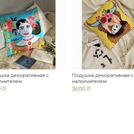
шка декоративная с
Подушка декоративная с
лнителем
наполнителем
 Р
3600 Р
ена
Екатерина
очень очень красивое
Прекрасный столик! Очен
ало! Для ценителей таких
качественно сделан, сбо