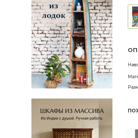
ОП
Наво
Мате
Разм
ПО