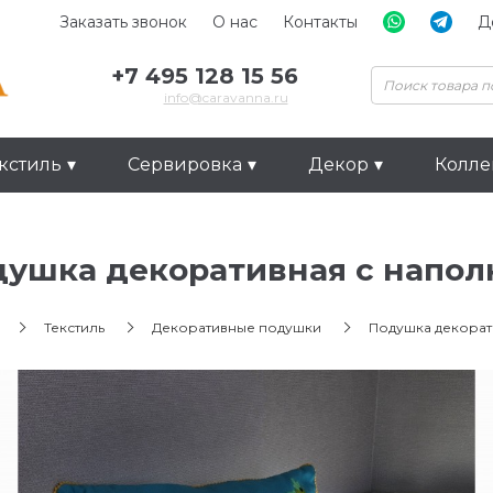
Заказать звонок
О нас
Контакты
Д
+7 495 128 15 56
info@caravanna.ru
кстиль
Сервировка
Декор
Колл
душка декоративная с напо
Текстиль
Декоративные подушки
Подушка декорат