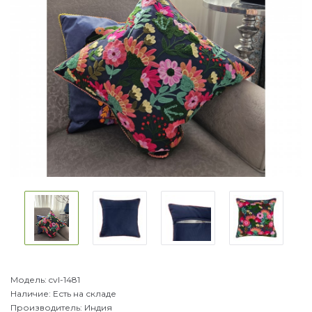
Модель:
cvl-1481
Наличие:
Есть на складе
Производитель:
Индия