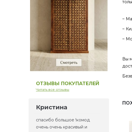
толь
ᅠᅠ
~ Ма
~ Ки
~ Мо
Вы м
дост
Безв
ОТЗЫВЫ ПОКУПАТЕЛЕЙ
Читать все отзывы
ПО
Кристина
Ел
но то,
спасибо большое !комод
Это 
та
очень очень красивый и
зерк