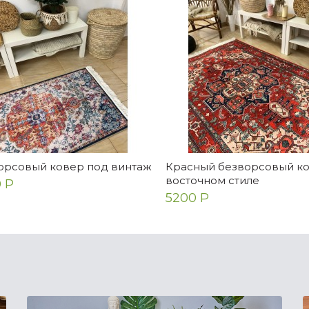
й. Выглядит идеально,
элементарная. Радует
хало надежно зап...
орсовый ковер под винтаж
Красный безворсовый ко
восточном стиле
 Р
5200 Р