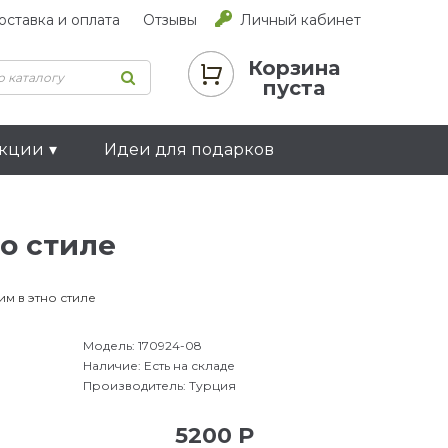
оставка и оплата
Отзывы
Личный кабинет
Корзина
пуста
екции
Идеи для подарков
о стиле
м в этно стиле
Модель:
170924-08
Наличие:
Есть на складе
Производитель:
Турция
5200 Р