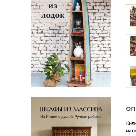
ОП
Кили
мате