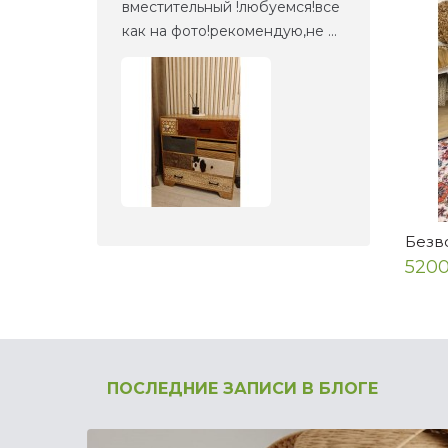
етали,
вместительный !любуемся!все
веще
как на фото!рекомендую,не ...
прие
Безв
5200
ПОСЛЕДНИЕ ЗАПИСИ В БЛОГЕ