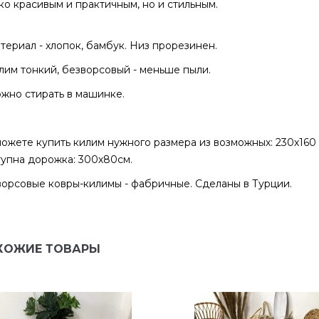
ко красивым и практичным, но и стильным.
ᅠ
териал - хлопок, бамбук. Низ прорезинен.
лим тонкий, безворсовый - меньше пыли.
жно стирать в машинке.
ожете купить килим нужного размера из возможных: 230х160 с
упна дорожка: 300х80см.
орсовые ковры-килимы - фабричные. Сделаны в Турции.
ХОЖИЕ ТОВАРЫ
ена
Екатерина
очень очень красивое
Прекрасный столик! Очен
ало! Для ценителей таких
качественно сделан, сбо