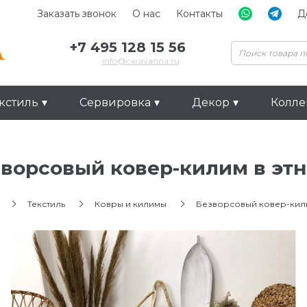
Заказать звонок
О нас
Контакты
Д
+7 495 128 15 56
info@caravanna.ru
кстиль
Сервировка
Декор
Колл
ворсовый ковер-килим в этн
Текстиль
Ковры и килимы
Безворсовый ковер-кили