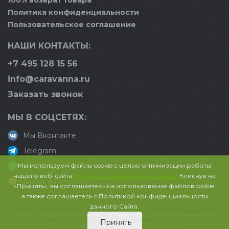
100% возврат товара
Политика конфиденциальности
Пользовательское соглашение
НАШИ КОНТАКТЫ:
+7 495 128 15 56
info@caravanna.ru
Заказать звонок
МЫ В СОЦСЕТЯХ:
Мы Вконтакте
Telegram
Мы используем файлы cookie с целью оптимизации работы
WhatsApp
нашего веб-сайта.
Политика конфиденциальности
Кликнув на
Доска в Pinterest
«Принять», вы соглашаетесь на использование файлов cookie,
а также соглашаетесь с Политикой конфиденциальности
данного Сайта.
Copyright 2015-2025 Caravanna | ИП Черныш Анна Анатольевна | ИНН:
Принять
231132540680 | ОГРНИП: 322237500006674