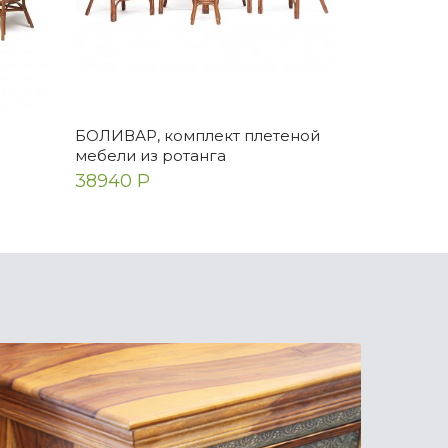
БОЛИВАР, комплект плетеной
БОЛИВАР, 
мебели из ротанга
мебели из 
грецкий о
38940 Р
38940 Р