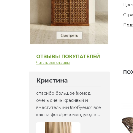
Цвет
Стра
Поду
ОТЗЫВЫ ПОКУПАТЕЛЕЙ
Читать все отзывы
ПО
Кристина
Ел
но то,
спасибо большое !комод
Это 
та
очень очень красивый и
зерк
етали,
вместительный !любуемся!все
веще
как на фото!рекомендую,не ...
прие