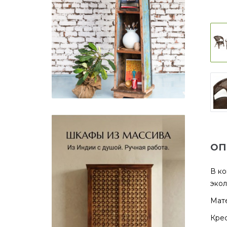
ОП
В ко
экол
Мате
Крес