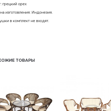
: грецкий орех
на изготовления: Индонезия.
шки в комплект не входят.
ХОЖИЕ ТОВАРЫ
ена
Екатерина
очень очень красивое
Прекрасный столик! Очен
ало! Для ценителей таких
качественно сделан, сбо
й. Выглядит идеально,
элементарная. Радует
хало надежно зап...