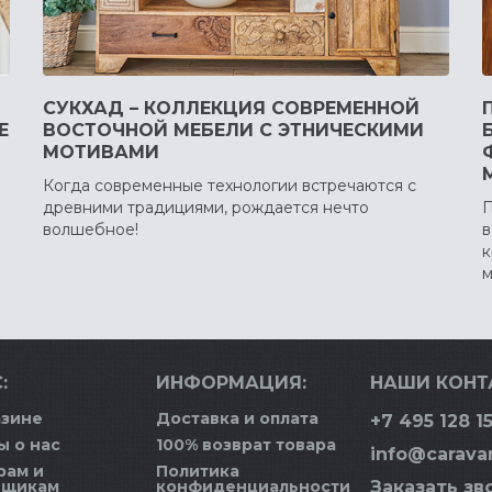
СУКХАД – КОЛЛЕКЦИЯ СОВРЕМЕННОЙ
Е
ВОСТОЧНОЙ МЕБЕЛИ С ЭТНИЧЕСКИМИ
МОТИВАМИ
Когда современные технологии встречаются с
древними традициями, рождается нечто
П
волшебное!
в
к
м
:
ИНФОРМАЦИЯ:
НАШИ КОНТ
азине
Доставка и оплата
+7 495 128 15
ы о нас
100% возврат товара
info@carava
рам и
Политика
вщикам
конфиденциальности
Заказать зв