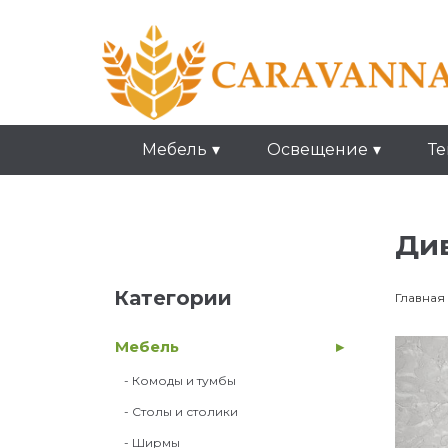
Мебель
Освещение
Те
Див
Категории
Главная
Мебель
- Комоды и тумбы
- Столы и столики
- Ширмы