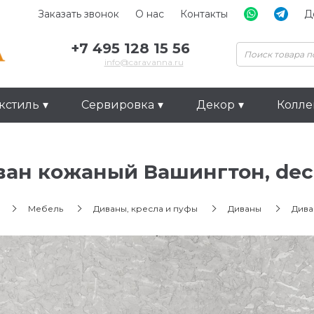
Заказать звонок
О нас
Контакты
Д
+7 495 128 15 56
info@caravanna.ru
кстиль
Сервировка
Декор
Колл
ан кожаный Вашингтон, dec
Мебель
Диваны, кресла и пуфы
Диваны
Дива