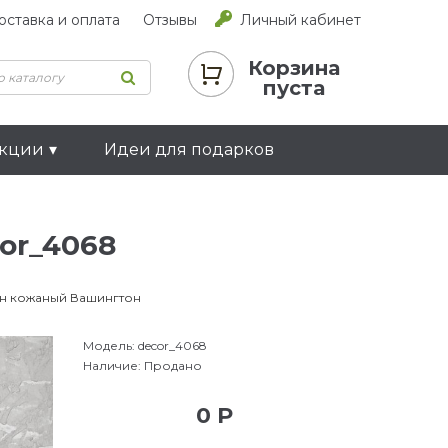
оставка и оплата
Отзывы
Личный кабинет
Корзина
пуста
екции
Идеи для подарков
or_4068
н кожаный Вашингтон
Модель:
decor_4068
Наличие:
Продано
0 Р