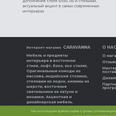
дополнение стиля Бохо, но и стильный,
актуальный акцент в самых современных
интерьерах.
CARAVANNA
О НАС
Интернет-магазин
Мебель и предметы
О маг
интерьера в восточном
Отзыв
стиле, лофт, бохо, эко стилях.
Масте
Оригинальные комоды из
поста
массива, индийские столики,
Дизай
стеллажи из лодок, килимы из
Партн
шерсти, восточные
прогр
светильники из латуни и
мозаики. Акцентная и
дизайнерская мебель.
Мы используем файлы cookie с целью оптимизации
Copyright 2015-202