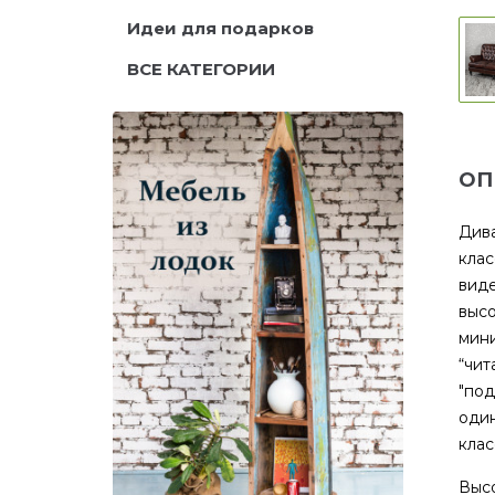
Идеи для подарков
ВСЕ КАТЕГОРИИ
ОП
Дива
клас
виде
высо
мини
“чит
"под
один
клас
Высо