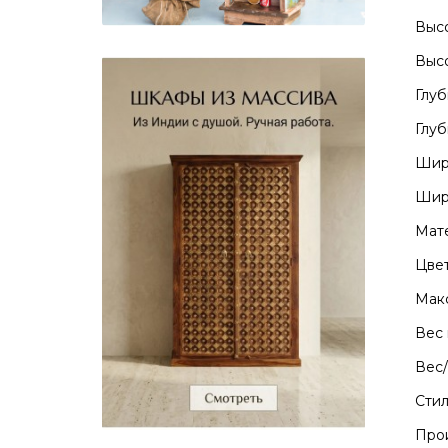
Высо
Высо
Глуб
Глуб
Шири
Шири
Мате
Цвет
Макс
Вес 
Вес/
Стил
Прои