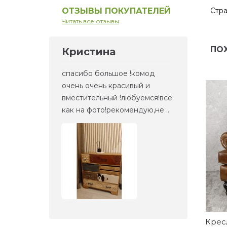
Стра
ОТЗЫВЫ ПОКУПАТЕЛЕЙ
Читать все отзывы
ПО
Кристина
Ел
но то,
спасибо большое !комод
Это 
та
очень очень красивый и
зерк
етали,
вместительный !любуемся!все
веще
как на фото!рекомендую,не ...
прие
Крес