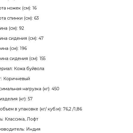
та ножек (см):
16
та спинки (см):
63
ина (см):
92
ина сидения (см):
47
на (см):
196
на сидения (см):
155
риал:
Кожа буйвола
:
Коричневый
имальная нагрузка (кг):
450
изделия (кг):
57
объем в упаковке (кг/ куб.м):
76,2 /1,86
ь:
Классика, Лофт
зводитель:
Индия