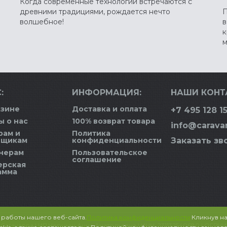
Когда современные технологии встречаются с
древними традициями, рождается нечто
П
волшебное!
в
к
м
:
ИНФОРМАЦИЯ:
НАШИ КОНТ
азине
Доставка и оплата
+7 495 128 15
ы о нас
100% возврат товара
info@carava
рам и
Политика
вщикам
конфиденциальности
Заказать зв
нерам
Пользовательское
соглашение
ерская
амма
 работы нашего веб-сайта.
Политика конфиденциальности
Кликнув на
5 Caravanna | ИП Черныш Анна Анатольевна | ИНН: 231132540680 | ОГРН