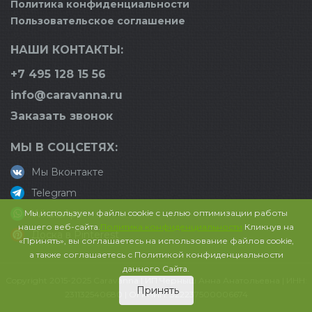
Политика конфиденциальности
Пользовательское соглашение
НАШИ КОНТАКТЫ:
+7 495 128 15 56
info@caravanna.ru
Заказать звонок
МЫ В СОЦСЕТЯХ:
Мы Вконтакте
Telegram
Мы используем файлы cookie с целью оптимизации работы
WhatsApp
нашего веб-сайта.
Политика конфиденциальности
Кликнув на
Доска в Pinterest
«Принять», вы соглашаетесь на использование файлов cookie,
а также соглашаетесь с Политикой конфиденциальности
данного Сайта.
Copyright 2015-2025 Caravanna | ИП Черныш Анна Анатольевна | ИНН:
Принять
231132540680 | ОГРНИП: 322237500006674