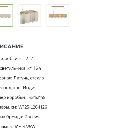
ИСАНИЕ
коробки, кг:
21.7
светильника, кг:
16.4
риал:
Латунь, стекло
зводство:
Индия
ер коробки:
145*52*45
еры, см:
W125-L26-H26
на бренда:
Россия
лампы:
6*E14/25W