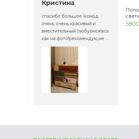
Кристина
Ел
Пото
свет
но то,
спасибо большое !комод
Это 
5800
та
очень очень красивый и
зерк
етали,
вместительный !любуемся!все
веще
как на фото!рекомендую,не ...
прие