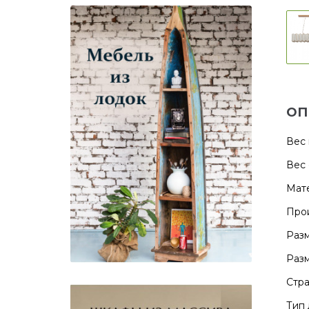
ОП
Вес 
Вес 
Мате
Прои
Разм
Разм
Стра
Тип 